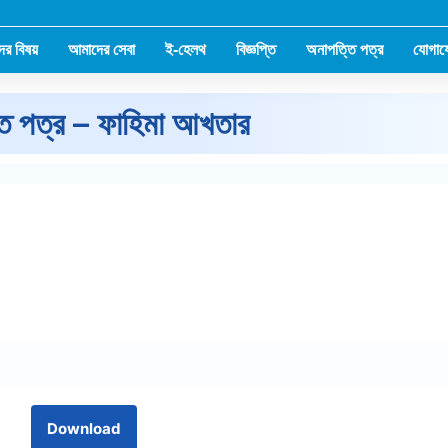
ের বিষয়
আমাদের সেবা
ই-হেলথ
বিজ্ঞপ্তি
অনাপত্তি পত্র
যোগায
ি পত্র – ফাহিমা আখতার
Download