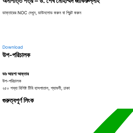
অনাপত্তি পত্র – ড. শেখ মোহাম্মদ জাকিরুল্লাহ
ডাক্তারের NOC দেখুন, ডাউনলোড করুন বা প্রিন্ট করুন
Download
উপ-পরিচালক
ডাঃ আয়শা আক্তার
উপ-পরিচালক
২৫০ শয্যা বিশিষ্ট টিবি হাসপাতাল, শ্যামলী, ঢাকা
গুরুত্বপূর্ণ লিংক