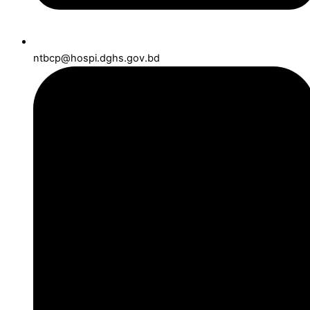
ntbcp@hospi.dghs.gov.bd