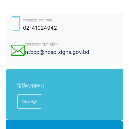
আমাদেরকে ফোন করুন
02-41024942
আমাদেরকে বার্তা পাঠান
ntbcp@hospi.dghs.gov.bd
চিকিৎসকগণ
আরও পড়ুন