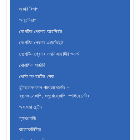
জরুরি বিভাগ
অন্তবিভাগ
নেগেটিভ প্রেশার আইসিইউ
নেগেটিভ প্রেশার এইচডিইউ
নেগেটিভ প্রেশার এমডিআর টিবি ওয়ার্ড
থোরাসিক সার্জারি
পোস্ট অপারেটিভ সেবা
ইন্টারভেনশানাল পালমোনোলজি –
ব্রন্কোস্কোপি, ফ্লুরোস্কোপি, স্পাইরোমেট্রি
অ্যাজমা সেন্টার
প্যাথলোজি
বায়োকেমিস্ট্রি