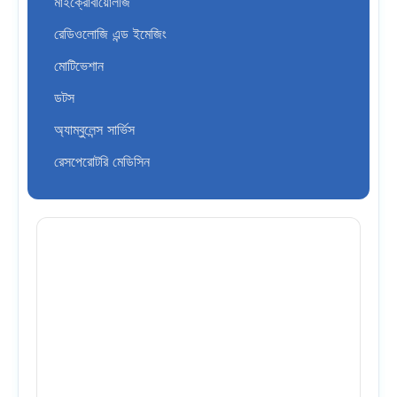
মাইক্রোবায়োলজি
রেডিওলোজি এন্ড ইমেজিং
মোটিভেশান
ডটস
অ্যাম্বুলেন্স সার্ভিস
রেসপেরোটরি মেডিসিন