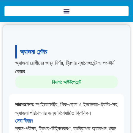
Skip
to
content
অ্যাজমা সেন্টার
অ্যাজমা রোগীদের জন্য নির্ণয়, ট্রিগার ম্যানেজমেন্ট ও লং‑টার্ম
কেয়ার।
বিভাগ: আউটপেশেন্ট
সারসংক্ষেপ:
স্পাইরোমেট্রি, পিক‑ফ্লো ও ইনহেলার‑ট্রেনিং‑সহ
অ্যাজমা পরিচালনার জন্য বিশেষায়িত ক্লিনিক।
সেবা বিবরণ
শ্বাস‑পরীক্ষা, ট্রিগার‑চিহ্নিতকরণ, ব্যক্তিগত অ্যাকশন প্ল্যান