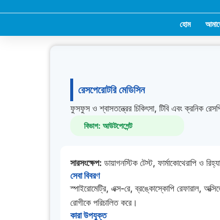
Skip
to
হোম
আমাদ
content
রেসপেরোটরি মেডিসিন
ফুসফুস ও শ্বাসতন্ত্রের চিকিৎসা, টিবি এবং ক্রনিক রেস
বিভাগ: আউটপেশেন্ট
সারসংক্ষেপ:
ডায়াগনস্টিক টেস্ট, ফার্মাকোথেরাপি ও রিহ্য
সেবা বিবরণ
স্পাইরোমেট্রি, এক্স‑রে, ব্রঙ্কোস্কোপি রেফারাল, অক্সিজেন
রোগীকে পরিচালিত করে।
কারা উপযুক্ত